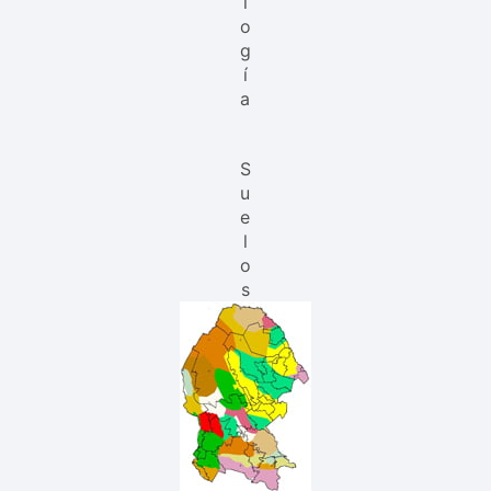
l
o
g
í
a
S
u
e
l
o
s