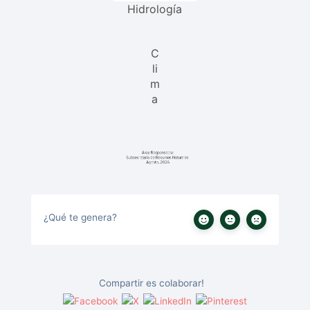
Hidrología
C
li
m
a
¿Qué te genera?
Compartir es colaborar!