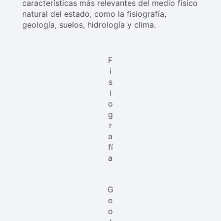
características más relevantes del medio físico
natural del estado, como la fisiografía,
geología, suelos, hidrología y clima.
F
i
s
i
o
g
r
a
fí
a
G
e
o