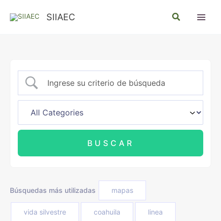
Ir
Buscar
SIIAEC
al
contenido
Búsquedas más utilizadas
mapas
vida silvestre
coahuila
linea