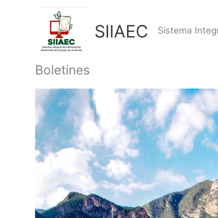
Ir
al
SIIAEC
contenido
Sistema Integ
Boletines