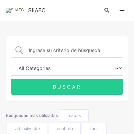
Ir
Buscar
SIIAEC
al
contenido
Búsquedas más utilizadas
mapas
vida silvestre
coahuila
linea